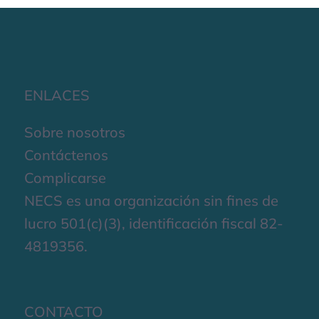
ENLACES
Sobre nosotros
Contáctenos
Complicarse
NECS es una organización sin fines de
lucro 501(c)(3), identificación fiscal 82-
4819356.
CONTACTO