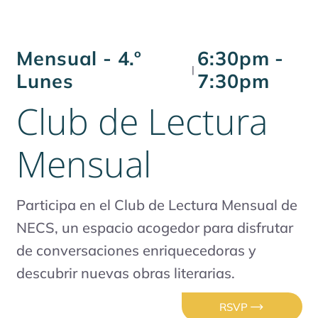
Región del Valle del
Hudson, de Cornell
Cooperative Extension..
Mensual - 4.º
6:30pm -
Entre la clase de yoga y
|
la sesión de nutrición
Lunes
7:30pm
Club de Lectura
Mensual
Participa en el Club de Lectura Mensual de
NECS, un espacio acogedor para disfrutar
de conversaciones enriquecedoras y
descubrir nuevas obras literarias.
RSVP