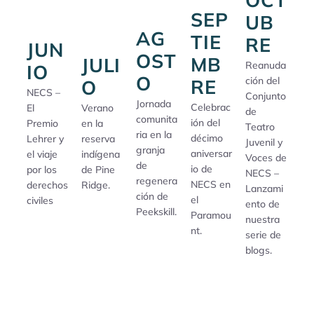
SEP
UB
AG
TIE
RE
JUN
OST
MB
JULI
Reanuda
IO
O
ción del
RE
O
NECS –
Conjunto
Jornada
Celebrac
El
Verano
de
comunita
ión del
Premio
en la
Teatro
ria en la
décimo
Lehrer y
reserva
Juvenil y
granja
aniversar
el viaje
indígena
Voces de
de
io de
por los
de Pine
NECS –
regenera
NECS en
derechos
Ridge.
Lanzami
ción de
el
civiles
ento de
Peekskill.
Paramou
nuestra
nt.
serie de
blogs.