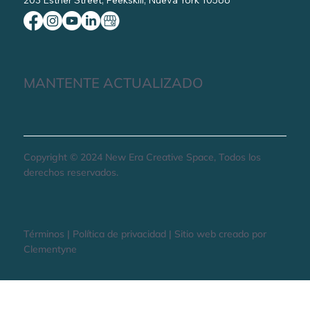
203 Esther Street, Peekskill, Nueva York 10566
MANTENTE ACTUALIZADO
Copyright © 2024 New Era Creative Space, Todos los
derechos reservados.
Términos | Política de privacidad | Sitio web creado por
Clementyne