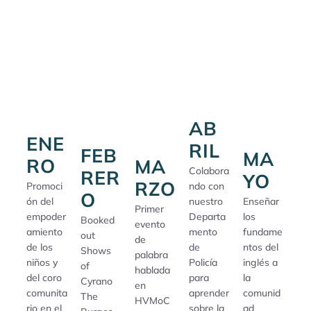
AB
ENE
RIL
FEB
MA
RO
MA
Colabora
RER
YO
RZO
Promoci
ndo con
O
ón del
nuestro
Enseñar
Primer
empoder
Departa
los
Booked
evento
amiento
mento
fundame
out
de
de los
de
ntos del
Shows
palabra
niños y
Policía
inglés a
of
hablada
del coro
para
la
Cyrano
en
comunita
aprender
comunid
The
HVMoC
rio en el
sobre la
ad