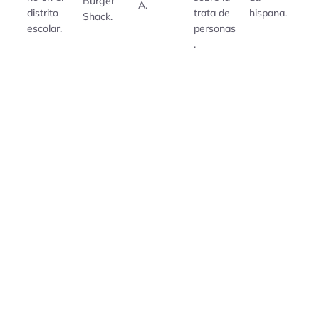
Burger
A.
distrito
trata de
hispana.
Shack.
escolar.
personas
.