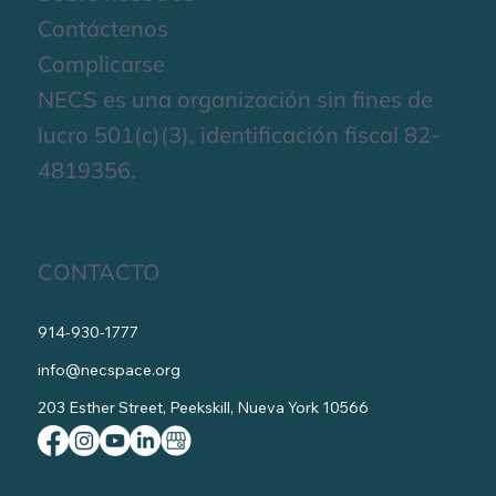
Contáctenos
Complicarse
NECS es una organización sin fines de
lucro 501(c)(3), identificación fiscal 82-
4819356.
CONTACTO
914-930-1777
info@necspace.org
203 Esther Street, Peekskill, Nueva York 10566