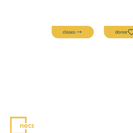
clases
donar
Exposiciones
Cada mes, nuestras exposiciones
presentan a artistas cuya obra da vida a
la creatividad, fortalece la conexión y
enriquece el sentido de comunidad.