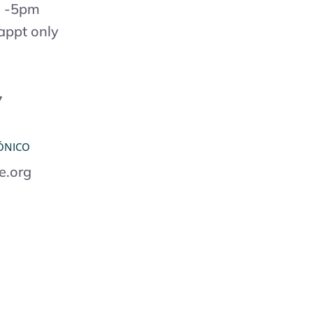
m -5pm
appt only
7
ÓNICO
e.org