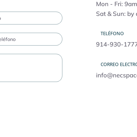
Mon - Fri: 9a
Sat & Sun: by 
TELÉFONO
914-930-177
CORREO ELECTR
info@necspac