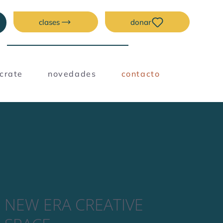
clases
donar
úcrate
novedades
contacto
NEW ERA CREATIVE