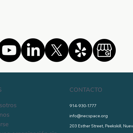
S
CONTACTO
sotros
914-930-1777
nos
info@necspace.org
rse
203 Esther Street, Peekskill, Nu