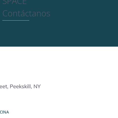
SPACE
Contáctanos
eet, Peekskill, NY
CINA