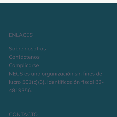
ENLACES
Sobre nosotros
Contáctenos
Complicarse
NECS es una organización sin fines de
lucro 501(c)(3), identificación fiscal 82-
4819356.
CONTACTO