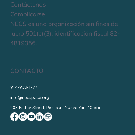
Contáctenos
Complicarse
NECS es una organización sin fines de
lucro 501(c)(3), identificación fiscal 82-
4819356.
CONTACTO
914-930-1777
info@necspace.org
203 Esther Street, Peekskill, Nueva York 10566