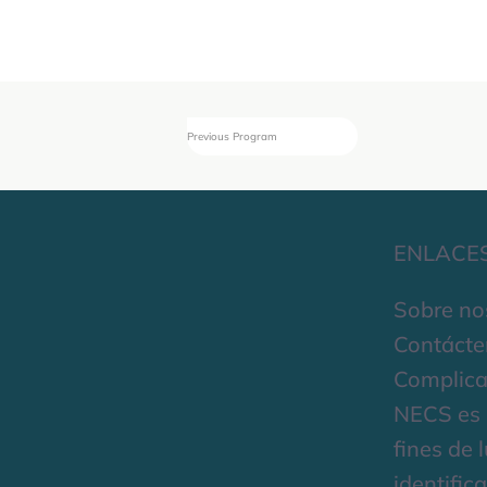
Previous Program
ENLACE
Sobre no
Contácte
Complica
NECS es 
fines de 
identific