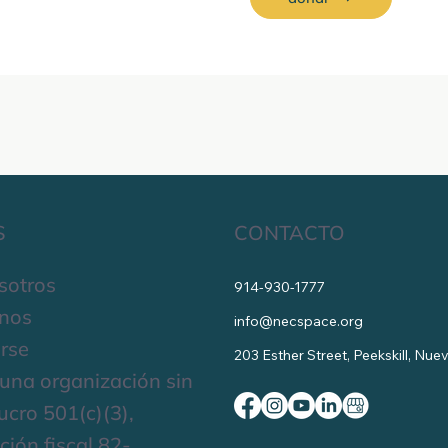
S
CONTACTO
sotros
914-930-1777
nos
info@necspace.org
rse
203 Esther Street, Peekskill, Nu
una organización sin
lucro 501(c)(3),
ación fiscal 82-