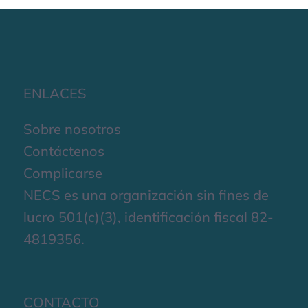
ENLACES
Sobre nosotros
Contáctenos
Complicarse
NECS es una organización sin fines de
lucro 501(c)(3), identificación fiscal 82-
4819356.
CONTACTO