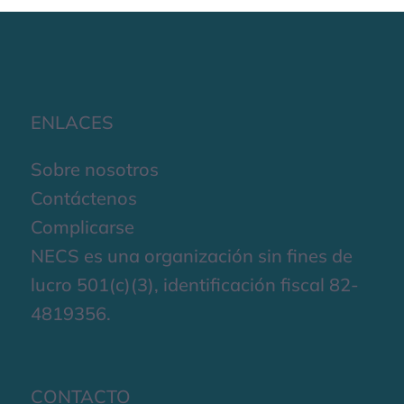
ENLACES
Sobre nosotros
Contáctenos
Complicarse
NECS es una organización sin fines de
lucro 501(c)(3), identificación fiscal 82-
4819356.
CONTACTO