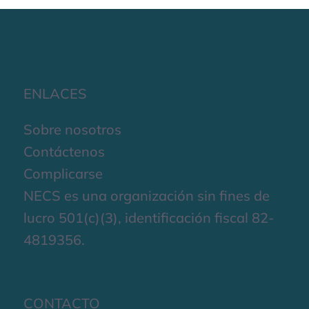
ENLACES
Sobre nosotros
Contáctenos
Complicarse
NECS es una organización sin fines de
lucro 501(c)(3), identificación fiscal 82-
4819356.
CONTACTO