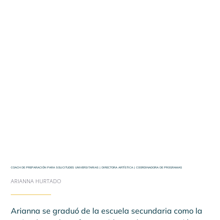
COACH DE PREPARACIÓN PARA SOLICITUDES UNIVERSITARIAS | DIRECTORA ARTÍSTICA | COORDINADORA DE PROGRAMAS
ARIANNA HURTADO
Arianna se graduó de la escuela secundaria como la 