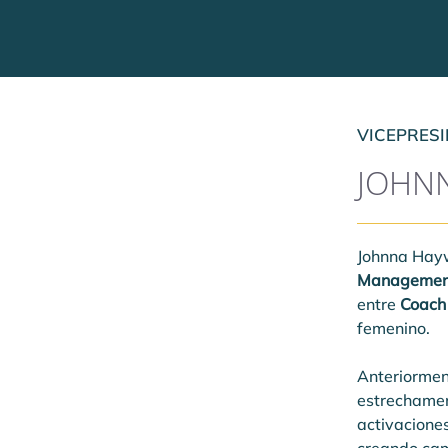
VICEPRES
JOHN
Johnna Hayw
Managemen
entre 
Coach
femenino.
Anteriormen
estrechamen
activaciones