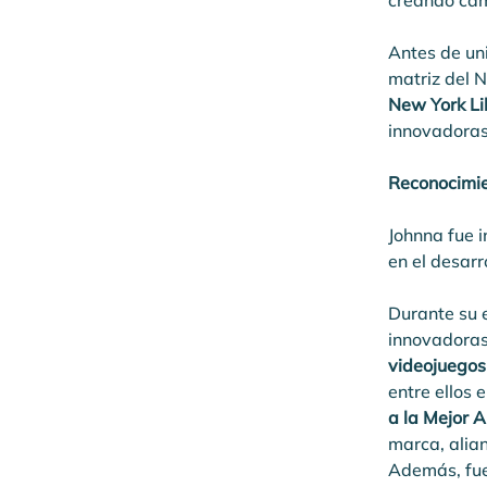
creando cam
Antes de uni
matriz del N
New York Li
innovadoras
Reconocimi
Johnna fue i
en el desarr
Durante su 
innovadoras 
videojuego
entre ellos e
a la Mejor 
marca, alian
Además, fue