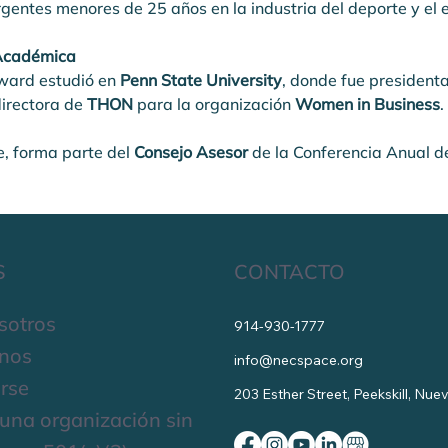
gentes menores de 25 años en la industria del deporte y el 
Académica
ard estudió en 
Penn State University
, donde fue presidenta
directora de 
THON
 para la organización 
Women in Business
.
, forma parte del 
Consejo Asesor
 de la Conferencia Anual d
S
CONTACTO
sotros
914-930-1777
nos
info@necspace.org
rse
203 Esther Street, Peekskill, Nu
una organización sin