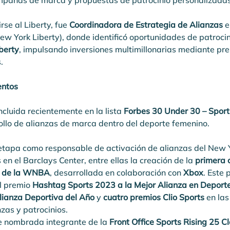
pañas de marca y propuestas de patrocinio personalizadas
rse al Liberty, fue 
Coordinadora de Estrategia de Alianzas
 e
ew York Liberty), donde identificó oportunidades de patrocin
berty
, impulsando inversiones multimillonarias mediante pr
.
entos
ncluida recientemente en la lista 
Forbes 30 Under 30 – Spor
ollo de alianzas de marca dentro del deporte femenino.
etapa como responsable de activación de alianzas del New Yo
en el Barclays Center, entre ellas la creación de la 
primera 
s de la WNBA
, desarrollada en colaboración con 
Xbox
. Este 
l premio 
Hashtag Sports 2023 a la Mejor Alianza en Deport
Alianza Deportiva del Año
 y 
cuatro premios Clio Sports
 en la
zas y patrocinios.
 nombrada integrante de la 
Front Office Sports Rising 25 C