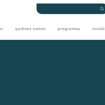
ar
quiénes somos
programas
invol