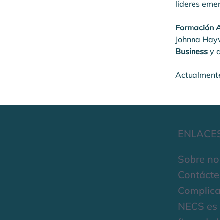
líderes emer
Formación 
Johnna Hayw
Business
 y 
Actualmente
ENLACE
Sobre no
Contácte
Complica
NECS es 