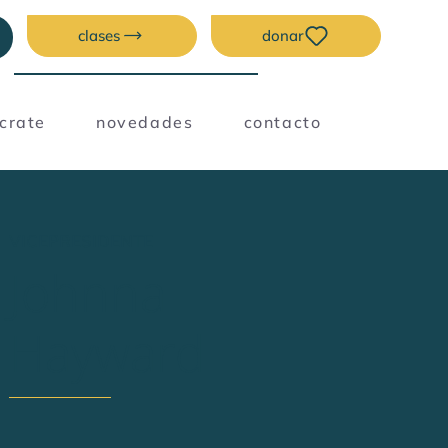
clases
donar
úcrate
novedades
contacto
VICEPRESIDENTE
Johnna
Hayward