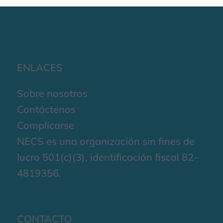
ENLACES
Sobre nosotros
Contáctenos
Complicarse
NECS es una organización sin fines de
lucro 501(c)(3), identificación fiscal 82-
4819356.
CONTACTO