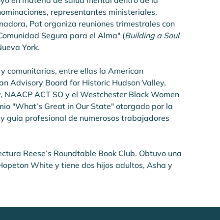
oyo en materia de salud mental dentro de la 
nominaciones, representantes ministeriales, 
adora, Pat organiza reuniones trimestrales con 
a Comunidad Segura para el Alma" (
Building a Soul 
Nueva York.
 comunitarias, entre ellas la American 
an Advisory Board for Historic Hudson Valley, 
cacy, NAACP ACT SO y el Westchester Black Women 
mio "What’s Great in Our State" otorgado por la 
y guía profesional de numerosos trabajadores 
 lectura Reese’s Roundtable Book Club. Obtuvo una 
opeton White y tiene dos hijos adultos, Asha y 