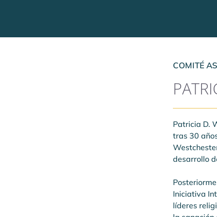
COMITÉ A
PATRI
Patricia D. 
tras 30 año
Westchester
desarrollo d
Posteriorme
Iniciativa I
líderes reli