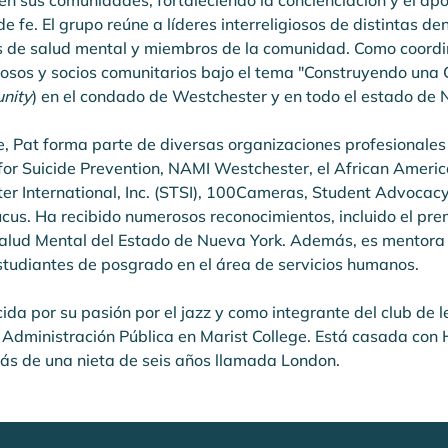
en sus comunidades, fortaleciendo la concienciación y el ap
 fe. El grupo reúne a líderes interreligiosos de distintas de
 de salud mental y miembros de la comunidad. Como coordin
igiosos y socios comunitarios bajo el tema "Construyendo un
nity
) en el condado de Westchester y en todo el estado de 
, Pat forma parte de diversas organizaciones profesionales y
for Suicide Prevention, NAMI Westchester, el African Americ
ister International, Inc. (STSI), 100Cameras, Student Advo
ucus. Ha recibido numerosos reconocimientos, incluido el pre
Salud Mental del Estado de Nueva York. Además, es mentora 
estudiantes de posgrado en el área de servicios humanos.
ida por su pasión por el jazz y como integrante del club de
Administración Pública en Marist College. Está casada con H
ás de una nieta de seis años llamada London.