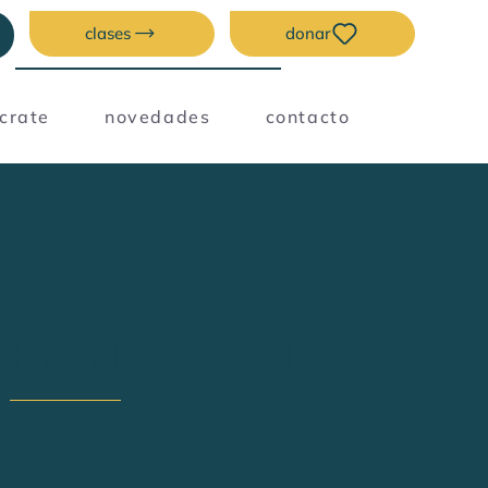
clases
donar
úcrate
novedades
contacto
COMITÉ ASESOR
Patricia White