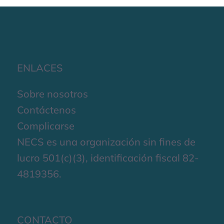
ENLACES
Sobre nosotros
Contáctenos
Complicarse
NECS es una organización sin fines de
lucro 501(c)(3), identificación fiscal 82-
4819356.
CONTACTO