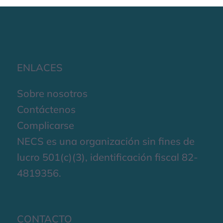
ENLACES
Sobre nosotros
Contáctenos
Complicarse
NECS es una organización sin fines de
lucro 501(c)(3), identificación fiscal 82-
4819356.
CONTACTO